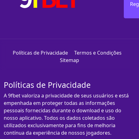
Reg
Políticas de Privacidade
Termos e Condições
Sitemap
Políticas de Privacidade
A 9fbet valoriza a privacidade de seus usuários e está
empenhada em proteger todas as informações
pessoais fornecidas durante o download e uso do
nosso aplicativo. Todos os dados coletados são
utilizados exclusivamente para fins de melhoria
contínua da experiência de nossos jogadores.