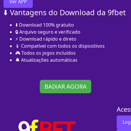
Ver APP
⬇️ Vantagens do Download da 9fbet
⬇️ Download 100% gratuito
🔒 Arquivo seguro e verificado
⚡ Download rápido e direto
📱 Compatível com todos os dispositivos
🎮 Todos os jogos incluídos
🔔 Atualizações automáticas
BAIXAR AGORA
Aces
Log