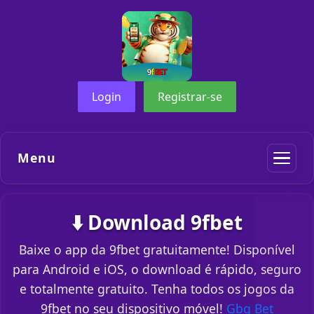
Login
Registrar-se
Menu
⬇️ Download 9fbet
Baixe o app da 9fbet gratuitamente! Disponível
para Android e iOS, o download é rápido, seguro
e totalmente gratuito. Tenha todos os jogos da
9fbet no seu dispositivo móvel!
Gbg Bet