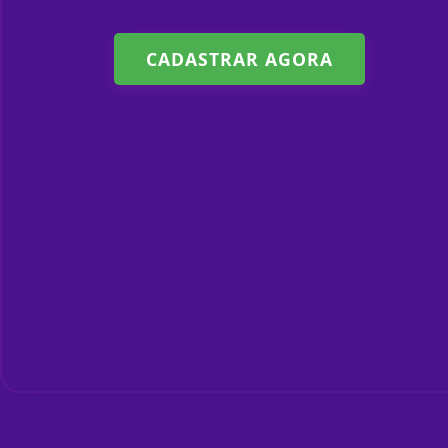
CADASTRAR AGORA