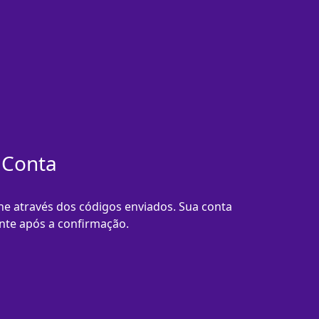
 Conta
ne através dos códigos enviados. Sua conta
nte após a confirmação.