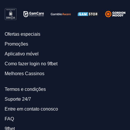
Ofertas especiais
Promoções
Aplicativo móvel
Como fazer login no 9fbet
Melhores Cassinos
Termos e condições
Suporte 24/7
Entre em contato conosco
FAQ
9fbet