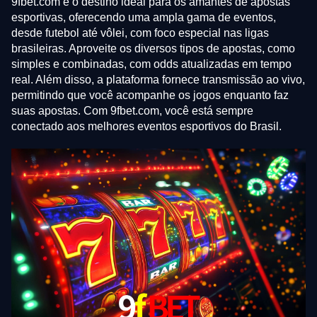
9fbet.com é o destino ideal para os amantes de apostas
esportivas, oferecendo uma ampla gama de eventos,
desde futebol até vôlei, com foco especial nas ligas
brasileiras. Aproveite os diversos tipos de apostas, como
simples e combinadas, com odds atualizadas em tempo
real. Além disso, a plataforma fornece transmissão ao vivo,
permitindo que você acompanhe os jogos enquanto faz
suas apostas. Com 9fbet.com, você está sempre
conectado aos melhores eventos esportivos do Brasil.