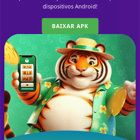
dispositivos Android!
BAIXAR APK