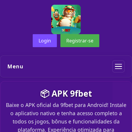
Login
Registrar-se
Menu
📦 APK 9fbet
Baixe o APK oficial da 9fbet para Android! Instale
o aplicativo nativo e tenha acesso completo a
todos os jogos, bônus e funcionalidades da
plataforma. Experiência otimizada para