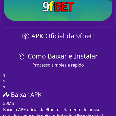
📦 APK Oficial da 9fbet!
📦 Como Baixar e Instalar
Processo simples e rápido
1
2
3
📥 Baixar APK
50MB
Baixe o APK oficial da 9fbet diretamente do nosso
servidor seguro. Arquivo otimizado e livre de vírus!